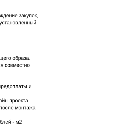
ждение закупок,
 установленный
щего образа.
ся совместно
предоплаты и
зайн-проекта
 после монтажа
х
блей - м2