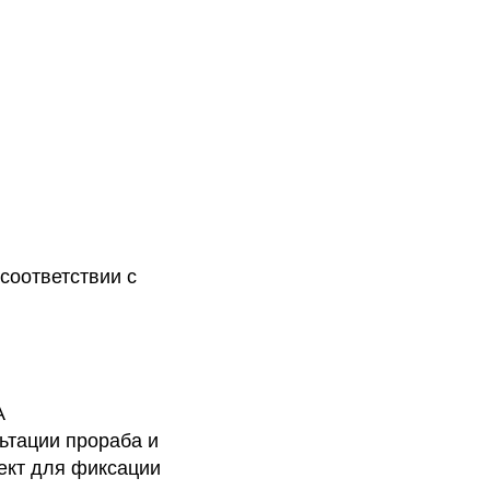
соответствии с
А
ьтации прораба и
ект для фиксации