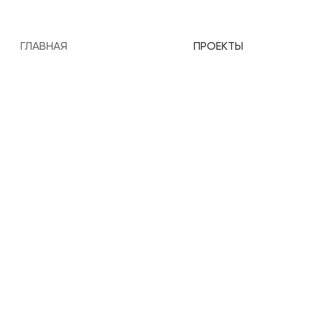
ГЛАВНАЯ
ПРОЕКТЫ
ие, комплектация, авторск
альной коммерческой недв